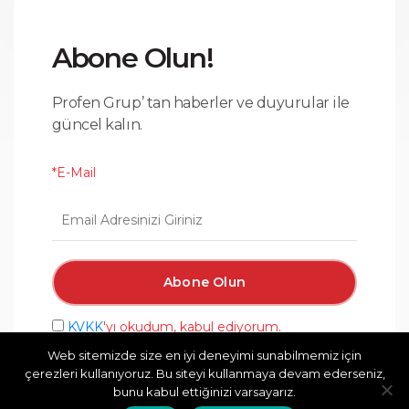
Abone Olun!
Profen Grup’ tan haberler ve duyurular ile
güncel kalın.
*E-Mail
KVKK
'yı okudum, kabul ediyorum.
Web sitemizde size en iyi deneyimi sunabilmemiz için
çerezleri kullanıyoruz. Bu siteyi kullanmaya devam ederseniz,
bunu kabul ettiğinizi varsayarız.