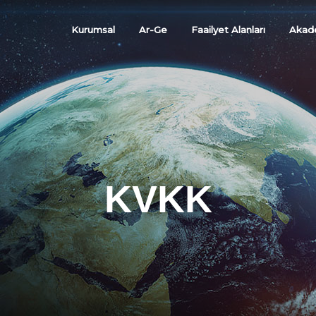
Kurumsal
Ar-Ge
Faailyet Alanları
Akad
KVKK