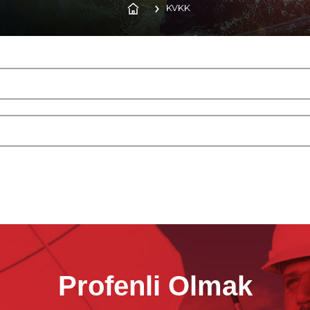
KVKK
Profenli Olmak