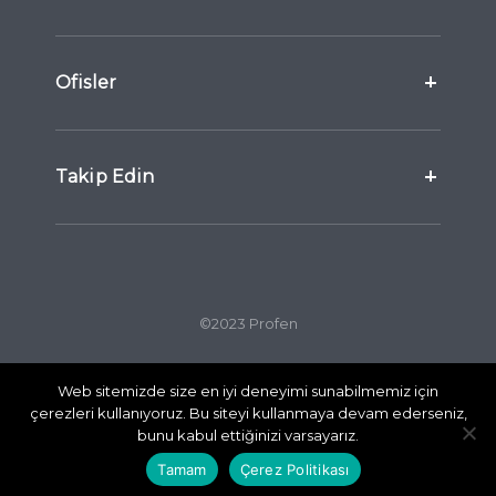
Ofisler
Takip Edin
©2023 Profen
Web sitemizde size en iyi deneyimi sunabilmemiz için
Gizlilik Politikası
Çerez Politikası
çerezleri kullanıyoruz. Bu siteyi kullanmaya devam ederseniz,
KVKK
bunu kabul ettiğinizi varsayarız.
Tamam
Çerez Politikası