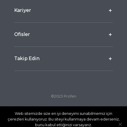
Kariyer
Ofisler
Takip Edin
©2023 Profen
Web sitemizde size en iyi deneyimi sunabilmemiz için
Gizlilik Politikası
Çerez Politikası
çerezleri kullanıyoruz. Bu siteyi kullanmaya devam ederseniz,
KVKK
bunu kabul ettiğinizi varsayarız.