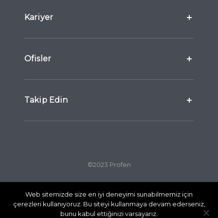
Kariyer
Ofisler
Takip Edin
©2023 Profen
Web sitemizde size en iyi deneyimi sunabilmemiz için
Gizlilik Politikası
Çerez Politikası
çerezleri kullanıyoruz. Bu siteyi kullanmaya devam ederseniz,
KVKK
bunu kabul ettiğinizi varsayarız.