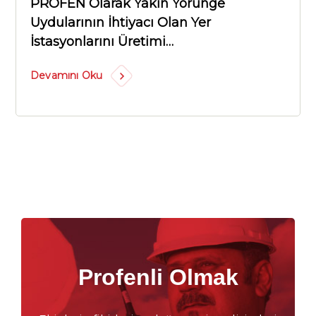
PROFEN Olarak Yakın Yörünge
Uydularının İhtiyacı Olan Yer
İstasyonlarını Üretimi…
Devamını Oku
Profenli Olmak